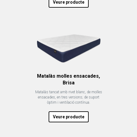
Veure producte
Matalàs molles ensacades,
Brisa
Matalàs tancat amb rivet blanc, de molles
ensacades, en tres versions; de suport
òptim i ventilació contínua.
Veure producte