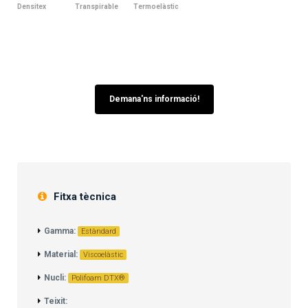
Densitex
Transpirable
Termoelàstic
Demana'ns informació!
Fitxa tècnica
Gamma:
Estàndard
Material:
Viscoelàstic
Nucli:
Polifoam DTX®
Teixit: