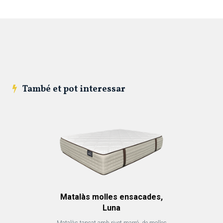
També et pot interessar
Matalàs molles ensacades,
Luna
Matalàs tancat amb rivet marró, de molles