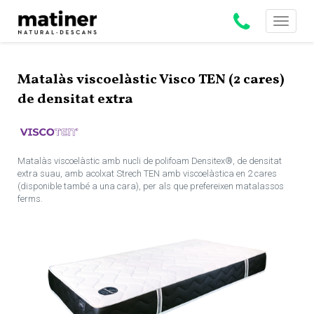
Toggle
navigati
Matalàs viscoelàstic Visco TEN (2 cares)
de densitat extra
Matalàs viscoelàstic amb nucli de polifoam Densitex®, de densitat
extra suau, amb acolxat Strech TEN amb viscoelàstica en 2 cares
(disponible també a una cara), per als que prefereixen matalassos
ferms.