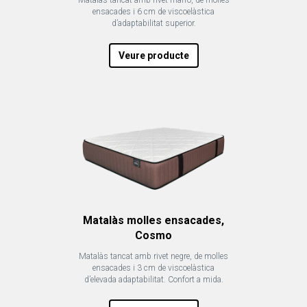
ensacades i 6 cm de viscoelàstica
d’adaptabilitat superior.
Veure producte
Matalàs molles ensacades,
Cosmo
Matalàs tancat amb rivet negre, de molles
ensacades i 3 cm de viscoelàstica
d’elevada adaptabilitat. Confort a mida.