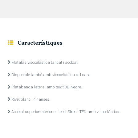
Característiques
Matalàs viscoelàstica tancat i acolxat.
Disponible també amb viscoelàstica a 1 cara.
Platabanda-lateral amb teixit 3D Negre.
Rivet blanc i 4 nanses.
Acolxat superior-inferior en teixit Strech TEN amb viscoelàstica.