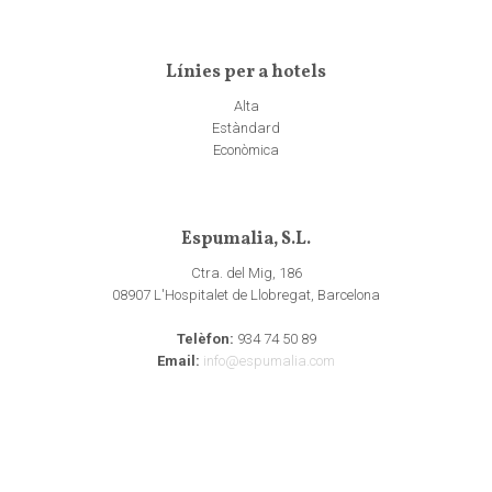
Línies per a hotels
Alta
Estàndard
Econòmica
Espumalia, S.L.
Ctra. del Mig, 186
08907 L'Hospitalet de Llobregat, Barcelona
Telèfon:
934 74 50 89
Email:
info@espumalia.com