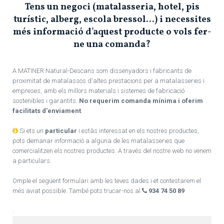
Tens un negoci (matalasseria, hotel, pis
turístic, alberg, escola bressol...) i necessites
més informació d'aquest producte o vols fer-
ne una comanda?
A MATINER Natural-Descans som dissenyadors i fabricants de
proximitat de matalassos d'altes prestacions per a matalasseries i
empreses, amb els millors materials i sistemes de fabricació
sostenibles i garantits.
No requerim comanda mínima i oferim
facilitats d'enviament
.
Si ets un
particular
i estàs interessat en els nostres productes,
pots demanar informació a alguna de les matalasseries que
comercialitzen els nostres productes. A través del nostre web no venem
a particulars.
Omple el següent formulari amb les teves dades i et contestarem el
més aviat possible. També pots trucar-nos al
934 74 50 89
.