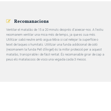
Recomanacions
Ventilar el matalàs de 15 a 20 minuts després d'aixecar-nos. A l'estiu
recomanem ventilar una mica més de temps, ja que es sua més.
Utilitzar sabó neutre amb aigua tèbia si cal netejar la superfície o
teixit de taques o humitats. Utilitzar una funda addicional de cotó
(recomanem la funda Pell d'Àngel) és la millor protecció per a aquest
matalàs, transpirable i de fàcil rentat. És recomanable girar de cap a
peus els matalassos de visco una vegada cada 3 mesos.