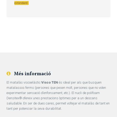
estàndard
Més informació
El matalàs viscoelàstic
Visco TEN
és ideal per als que busquen
matalassos ferms (persones que pesen molt, persones que no volen
experimentar sensació d’enfonsament, etc.). El nucli de polifoam
Densitex® ofereix unes prestacions òptimes per a un descans
saludable. En ser de dues cares, permet voltejar el matalàs de tant en
tant per potenciar la seva durabilitat.