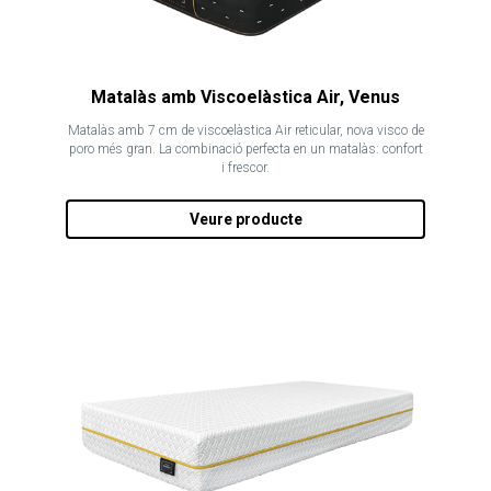
Matalàs amb Viscoelàstica Air, Venus
Matalàs amb 7 cm de viscoelàstica Air reticular, nova visco de
poro més gran. La combinació perfecta en un matalàs: confort
i frescor.
Veure producte