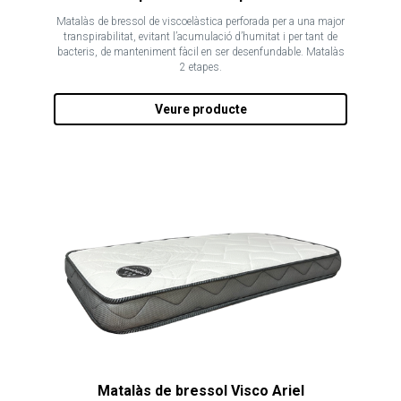
Matalàs de bressol de viscoelàstica perforada per a una major
transpirabilitat, evitant l’acumulació d’humitat i per tant de
bacteris, de manteniment fàcil en ser desenfundable. Matalàs
2 etapes.
Veure producte
Matalàs de bressol Visco Ariel