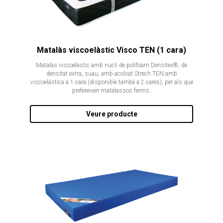
Matalàs viscoelàstic Visco TEN (1 cara)
Matalàs viscoelàstic amb nucli de polifoam Densitex®, de
densitat extra, suau, amb acolxat Strech TEN amb
viscoelàstica a 1 cara (disponible també a 2 cares), per als que
prefereixen matalassos ferms.
Veure producte