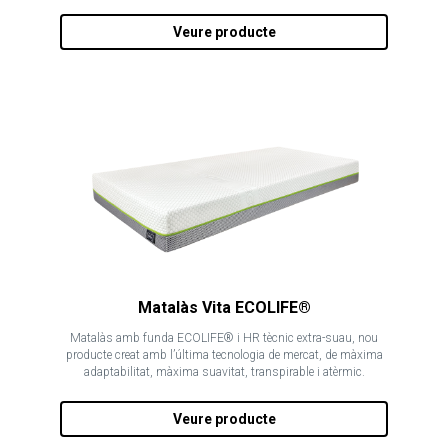
Veure producte
Matalàs Vita ECOLIFE®
Matalàs amb funda ECOLIFE® i HR tècnic extra-suau, nou
producte creat amb l’última tecnologia de mercat, de màxima
adaptabilitat, màxima suavitat, transpirable i atèrmic.
Veure producte