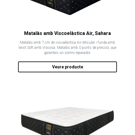
Matalàs amb Viscoelàstica Air, Sahara
Matalàs amb 7 cm de viscoelàstica Air reticular i funda amb
teixit Soft amb Viscosa. Matalàs amb 0 punts de pressió, que
garanteix un somni reparador.
Veure producte