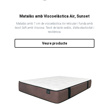
Matalàs amb Viscoelàstica Air, Sunset
Matalàs amb 7 cm de viscoelàstica Air reticular i funda amb
teixit Soft amb Viscosa. Teixit de tacte sedós, d’alta elasticitat i
resiliència.
Veure producte