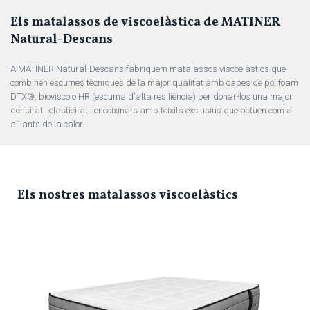
Els matalassos de viscoelàstica de MATINER
Natural-Descans
A MATINER Natural-Descans fabriquem matalassos viscoelàstics que
combinen escumes tècniques de la major qualitat amb capes de polifoam
DTX®, biovisco o HR (escuma d'alta resiliència) per donar-los una major
densitat i elasticitat i encoixinats amb teixits exclusius que actuen com a
aïllants de la calor.
Els nostres matalassos viscoelàstics