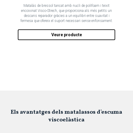
Matalàs de bressol tancat amb nucli de polifoam i teixit
encoixinat Visco-Strech, que proporciona als més petits un
descans reparador gràcies a un equilibri entre suavitat i
fermesa que ofereix el suport necessari sense enfonsament.
Veure producte
Els avantatges dels matalassos d'escuma
viscoelàstica