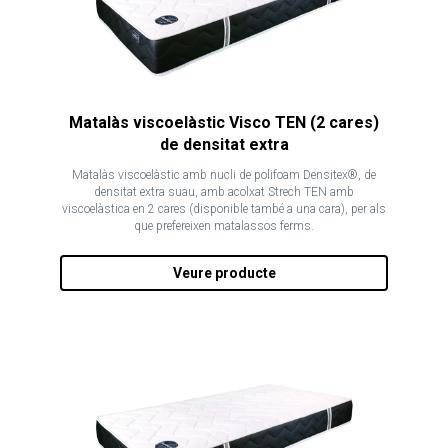
Matalàs viscoelàstic Visco TEN (2 cares)
de densitat extra
Matalàs viscoelàstic amb nucli de polifoam Densitex®, de
densitat extra suau, amb acolxat Strech TEN amb
viscoelàstica en 2 cares (disponible també a una cara), per als
que prefereixen matalassos ferms.
Veure producte