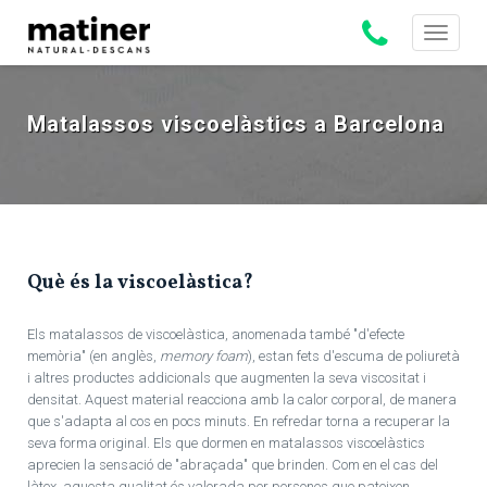
Toggle
navigati
Matalassos viscoelàstics a Barcelona
Què és la viscoelàstica?
Els matalassos de viscoelàstica, anomenada també "d'efecte
memòria" (en anglès,
memory foam
), estan fets d'escuma de poliuretà
i altres productes addicionals que augmenten la seva viscositat i
densitat. Aquest material reacciona amb la calor corporal, de manera
que s'adapta al cos en pocs minuts. En refredar torna a recuperar la
seva forma original. Els que dormen en matalassos viscoelàstics
aprecien la sensació de "abraçada" que brinden. Com en el cas del
làtex, aquesta qualitat és valorada per persones que pateixen