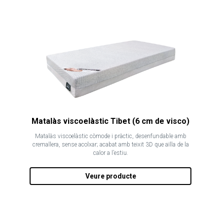
Matalàs viscoelàstic Tibet (6 cm de visco)
Matalàs viscoelàstic còmode i pràctic, desenfundable amb
cremallera, sense acolxar; acabat amb teixit 3D que aïlla de la
calor a l’estiu.
Veure producte