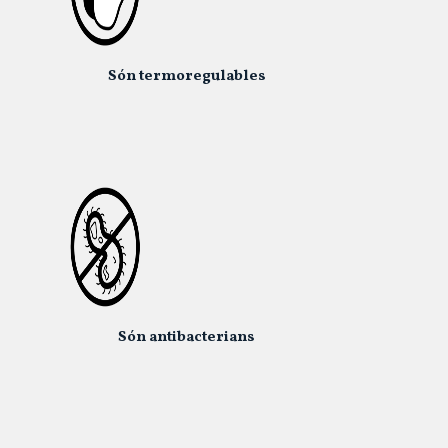
Són termoregulables
Són antibacterians