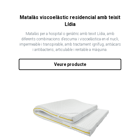
Matalàs viscoelàstic residencial amb teixit
Lídia
Matalàs per a hospital o geriàtric amb teixit Lídia, amb
diferents combinacions d’escuma i viscoelàstica en el nucli,
impermeable i transpirable, amb tractament ignífug, antiàcars
i antibacteris, articulable i rentable a màquina.
Veure producte