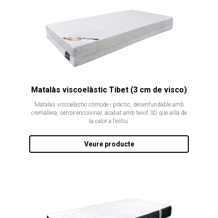
Matalàs viscoelàstic Tibet (3 cm de visco)
Matalàs viscoelàstic còmode i pràctic, desenfundable amb
cremallera, sense encoixinar, acabat amb teixit 3D que aïlla de
la calor a l’estiu.
Veure producte