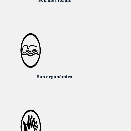
Són més ferms
Són ergonòmics