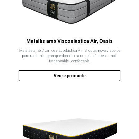
Matalàs amb Viscoelàstica Air, Oasis
Matalàs amb 7 cm de viscoelàstica Air reticular, nova visco de
poro molt més gran que dona lloc a un matalàs fresc, molt
transpirable i confortable.
Veure producte