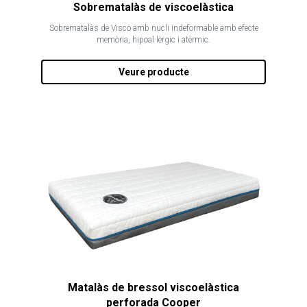
Sobrematalàs de viscoelàstica
Sobrematalàs de Visco amb nucli indeformable amb efecte
memòria, hipoal·lèrgic i atèrmic.
Veure producte
Matalàs de bressol viscoelàstica
perforada Cooper