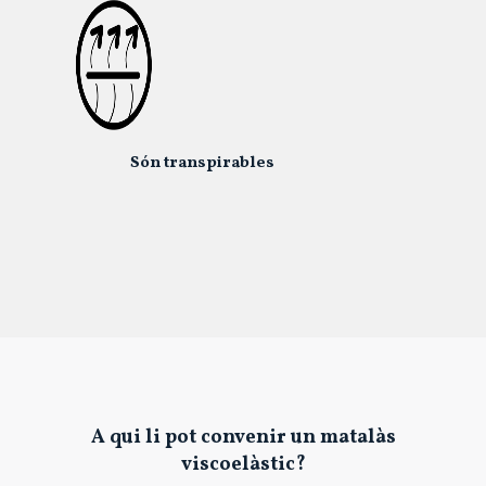
Són transpirables
A qui li pot convenir un matalàs
viscoelàstic?