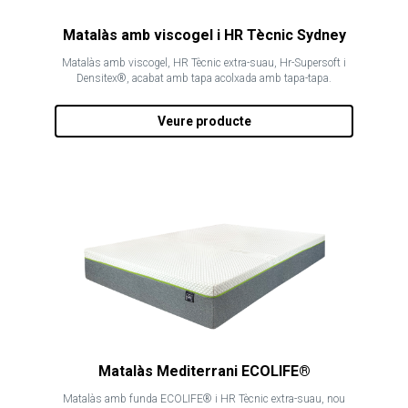
Matalàs amb viscogel i HR Tècnic Sydney
Matalàs amb viscogel, HR Tècnic extra-suau, Hr-Supersoft i
Densitex®, acabat amb tapa acolxada amb tapa-tapa.
Veure producte
Matalàs Mediterrani ECOLIFE®
Matalàs amb funda ECOLIFE® i HR Tècnic extra-suau, nou