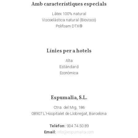
Amb característiques especials
Làtex 100% natural
Viscoelàstica natural (Biovisco)
Polifoam DTX®
Línies per a hotels
Alta
Estàndard
Econòmica
Espumalia, S.L.
Ctra. del Mig, 186
08907 L'Hospitalet de Llobregat, Barcelona
Telèfon:
934 74 50 89
Email:
info@espumalia.com