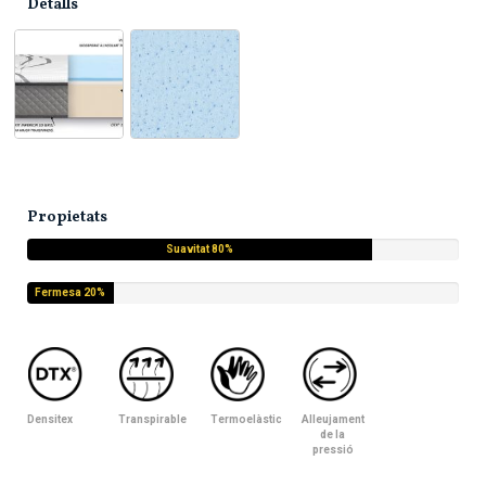
Detalls
Propietats
Suavitat 80%
Fermesa 20%
Densitex
Transpirable
Termoelàstic
Alleujament
de la
pressió