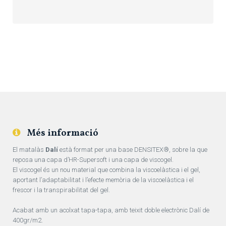
Més informació
El matalàs
Dalí
està format per una base DENSITEX®, sobre la que
reposa una capa d’HR-Supersoft i una capa de viscogel.
El viscogel és un nou material que combina la viscoelàstica i el gel,
aportant l’adaptabilitat i l’efecte memòria de la viscoelàstica i el
frescor i la transpirabilitat del gel.
Acabat amb un acolxat tapa-tapa, amb teixit doble electrònic Dalí de
400gr/m2.