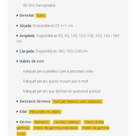
3D Gris transpirable
Densitat:
Extra
Alçada:
Disponible en 25 +/-1 cm
Amplada:
Disponible en 80, 90, 105, 120, 135, 150, 160 i 180
cm.
Llargada:
Disponible en 180, 190 i 200 cm.
Hàbits de son:
Adequat per a parelles o per a persones soles
Adequat per als que es mouen poc o molt
Adequat per als que dormen en qualsevol posició
Sensació tèrmica:
Tant per fredolics com calorosos
Edat:
Per a totes les edats
Sector:
Balnearis
Hostals i albergs
Hotels d'alta
gamma
Hotels de gamma estàndard
Hotels de gamma
mitja