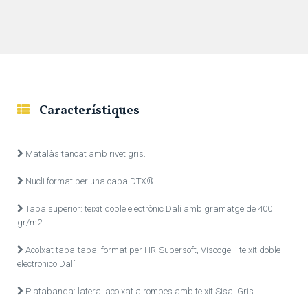
Característiques
Matalàs tancat amb rivet gris.
Nucli format per una capa DTX®
Tapa superior: teixit doble electrònic Dalí amb gramatge de 400
gr/m2.
Acolxat tapa-tapa, format per HR-Supersoft, Viscogel i teixit doble
electronico Dalí.
Platabanda: lateral acolxat a rombes amb teixit Sisal Gris