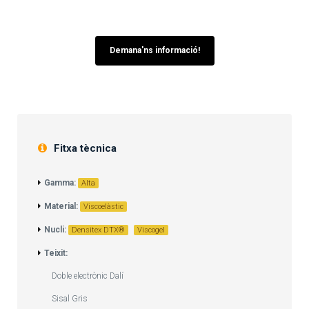
Demana'ns informació!
Fitxa tècnica
Gamma:
Alta
Material:
Viscoelàstic
Nucli:
Densitex DTX®
Viscogel
Teixit:
Doble electrònic Dalí
Sisal Gris