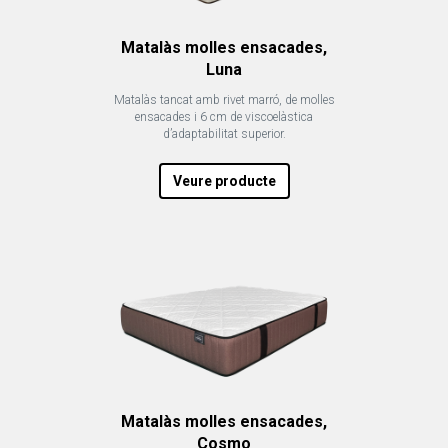
Matalàs molles ensacades,
Luna
Matalàs tancat amb rivet marró, de molles
ensacades i 6 cm de viscoelàstica
d’adaptabilitat superior.
Veure producte
Matalàs molles ensacades,
Cosmo