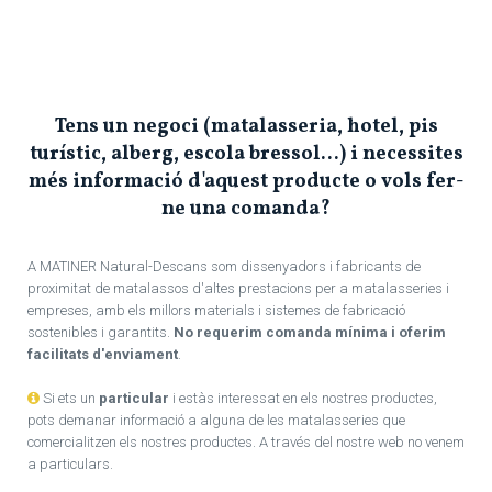
Tens un negoci (matalasseria, hotel, pis
turístic, alberg, escola bressol...) i necessites
més informació d'aquest producte o vols fer-
ne una comanda?
A MATINER Natural-Descans som dissenyadors i fabricants de
proximitat de matalassos d'altes prestacions per a matalasseries i
empreses, amb els millors materials i sistemes de fabricació
sostenibles i garantits.
No requerim comanda mínima i oferim
facilitats d'enviament
.
Si ets un
particular
i estàs interessat en els nostres productes,
pots demanar informació a alguna de les matalasseries que
comercialitzen els nostres productes. A través del nostre web no venem
a particulars.