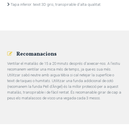
Tapa inferior: teixit 3D gris, transpirable d'alta qualitat.
Recomanacions
Ventilar el matalàs de 15 a 20 minuts després d'aixecar-nos. A l'estiu
recomanem ventilar una mica més de temps, ja que es sua més.
Utilitzar sabó neutre amb aigua tèbia si cal netejar la superfície o
teixit de taques o humitats. Utilitzar una funda addicional de cotó
(recomanem la funda Pell d'Àngel) és la millor protecció per a aquest
matalàs, transpirable i de fàcil rentat. És recomanable girar de cap a
peus els matalassos de visco una vegada cada 3 mesos.