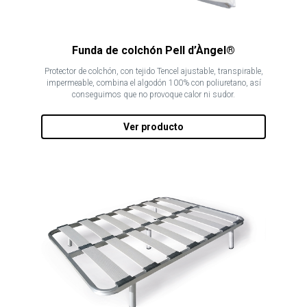
Funda de colchón Pell d’Àngel®
Protector de colchón, con tejido Tencel ajustable, transpirable,
impermeable, combina el algodón 100% con poliuretano, así
conseguimos que no provoque calor ni sudor.
Ver producto