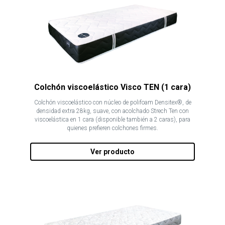
Colchón viscoelástico Visco TEN (1 cara)
Colchón viscoelástico con núcleo de polifoam Densitex®, de
densidad extra 28kg, suave, con acolchado Strech Ten con
viscoelástica en 1 cara (disponible también a 2 caras), para
quienes prefieren colchones firmes.
Ver producto