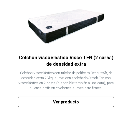
Colchón viscoelástico Visco TEN (2 caras)
de densidad extra
Colchón viscoelástico con núcleo de polifoam Densitex®, de
densidad extra 28kg, suave, con acolchado Strech Ten con
viscoelástica en 2 caras (disponible también a una cara), para
quienes prefieren colchones suaves pero firmes.
Ver producto