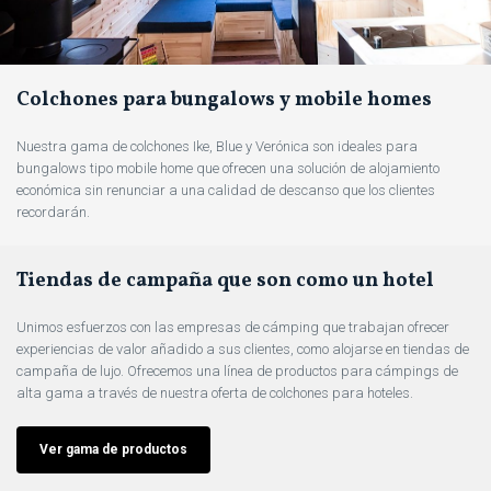
Colchones para bungalows y mobile homes
Nuestra gama de colchones Ike, Blue y Verónica son ideales para
bungalows tipo mobile home que ofrecen una solución de alojamiento
económica sin renunciar a una calidad de descanso que los clientes
recordarán.
Tiendas de campaña que son como un hotel
Unimos esfuerzos con las empresas de cámping que trabajan ofrecer
experiencias de valor añadido a sus clientes, como alojarse en tiendas de
campaña de lujo. Ofrecemos una línea de productos para cámpings de
alta gama a través de nuestra oferta de colchones para hoteles.
Ver gama de productos